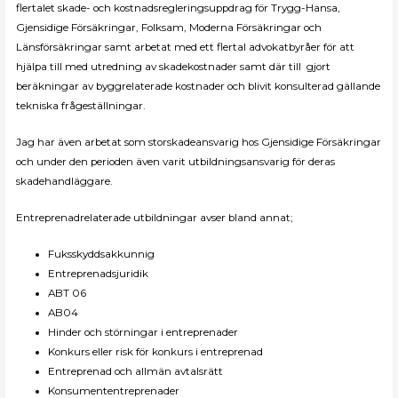
flertalet skade- och kostnadsregleringsuppdrag för Trygg-Hansa,
Gjensidige Försäkringar, Folksam, Moderna Försäkringar och
Länsförsäkringar samt arbetat med ett flertal advokatbyråer för att
hjälpa till med utredning av skadekostnader samt där till gjort
beräkningar av byggrelaterade kostnader och blivit konsulterad gällande
tekniska frågeställningar.
Jag har även arbetat som storskadeansvarig hos Gjensidige Försäkringar
och under den perioden även varit utbildningsansvarig för deras
skadehandläggare.
Entreprenadrelaterade utbildningar avser bland annat;
Fuksskyddsakkunnig
Entreprenadsjuridik
ABT 06
AB04
Hinder och störningar i entreprenader
Konkurs eller risk för konkurs i entreprenad
Entreprenad och allmän avtalsrätt
Konsumententreprenader