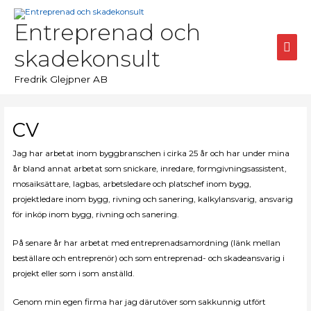
Hoppa
till
Entreprenad och
innehåll
Huv
skadekonsult
Fredrik Glejpner AB
CV
Jag har arbetat inom byggbranschen i cirka 25 år och har under mina
år bland annat arbetat som snickare, inredare, formgivningsassistent,
mosaiksättare, lagbas, arbetsledare och platschef inom bygg,
projektledare inom bygg, rivning och sanering, kalkylansvarig, ansvarig
för inköp inom bygg, rivning och sanering.
På senare år har arbetat med entreprenadsamordning (länk mellan
beställare och entreprenör) och som entreprenad- och skadeansvarig i
projekt eller som i som anställd.
Genom min egen firma har jag därutöver som sakkunnig utfört