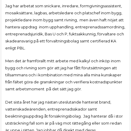
Jag har arbetat som snickare, inredare, formgivningsassistent,
mosaiksättare, lagbas, arbetsledare och platschef inom bygg,
projektledare inom bygg samt rivning, men även haft nöjet att
hantera uppdrag inom upphandling, entreprenadssamordning,
entreprenadsjuridik, Bas U och P, fuktsakkunnig, förvaltare och
skadeansvarig på ett förvaltningsbolag samt certifierad KA
enligt PBL.
Men det är framförallt mitt arbete med
kalkyl och inköp inom
bygg och rivning som gör att jag har fått förutsättningen att
tillsammans och i kombination med mina alla mina kunskaper
från fältet göra de granskningar och verifiera kostnadspunkter
samt arbetsmoment på det sätt jag gör.
Det sista året har jag nästan uteslutande hanterat brand,
vattenskadeärenden, entreprenadsskador samt
besiktningsuppdrag åt försäkringsbolag.
Jag hanterar då i stor
utsträckning fall som är på väg mot rättegång eller som redan
är uppe i rätten. Jag jobbar då
direkt med deras