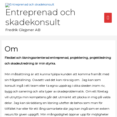
Hoppa
till
Entreprenad och
innehåll
Huv
skadekonsult
Fredrik Glejpner AB
Om
Flexibel och lösningsorienterad entreprenad, projektering, projektledning
och skadeutredning är min styrka.
Min målsättning är att kunna hjälpa kunden att komma framåt med
sin frågeställning. Oavsett vad det kan röra sig om. Jag kan som
konsult ingå i ett team eller ta egna uppdrag i olika skeden inom riv,
bygg och sanering och alla typer av skadeproblematik. Om ett företag
vill utnyttja min kompetens går det utmärkt att plocka in mig på valda
delar. Jag kan skräddarsy en lösning utefter de behov som man för
tillfället har eller för ett lång samarbete där jag kan ingå som en extern
resurs för given uppgift. Min mångsidighet öppnar upp för möjligheter