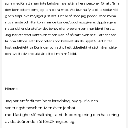
som medför att man inte behöver nyanställa flera personer för att få in
den kompetens som jag kan bidra med. Att kunna fylla olika stolar vid
given tidpunkt möjligör just det. Det är så som jag jobbar med mina
nuvarande och återkommande kunder/uppdragsgivare. Uppdragens
natur skiljer sig utefter det behov eller problem som har identifierats.
Jag har ett stort kontaktnät och kan på så sätt även se till att snabbt
kunna tillföra rätt kompetens om behovet skulle uppstå. Att hitta
kostnadseffektiva lösningar och att på ett tidseffektivt sätt nå en säker
och kvalitativ produkt är alltid i min målbild.
Historik
Jag har ett förflutet inom inredning, bygg-, riv- och
saneringsbranschen. Men även jobbat
med
fastighetsförvaltning samt skadereglering och hantering
av skadeärenden åt försäkringsbolag.